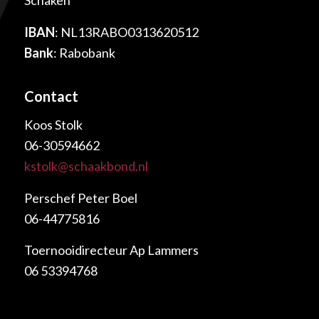
Schaken
IBAN
: NL13RABO0313620512
Bank
: Rabobank
Contact
Koos Stolk
06-30594662
kstolk@schaakbond.nl
Perschef Peter Boel
06-44775816
Toernooidirecteur Ap Lammers
06 53394768