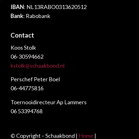
IBAN
: NL13RABO0313620512
Bank
: Rabobank
Contact
Koos Stolk
06-30594662
kstolk@schaakbond.nl
Perschef Peter Boel
06-44775816
Toernooidirecteur Ap Lammers
06 53394768
© Copyright – Schaakbond |
Home
|