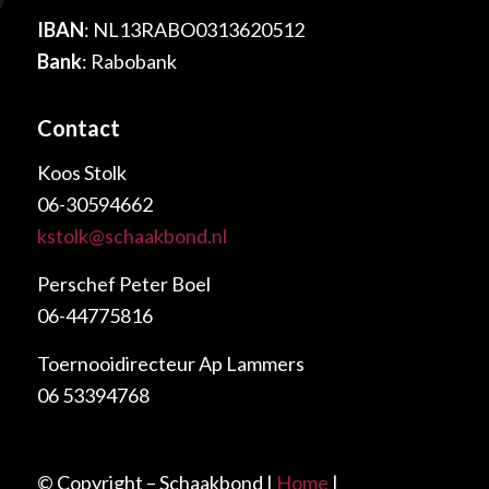
IBAN
: NL13RABO0313620512
Bank
: Rabobank
Contact
Koos Stolk
06-30594662
kstolk@schaakbond.nl
Perschef Peter Boel
06-44775816
Toernooidirecteur Ap Lammers
06 53394768
© Copyright – Schaakbond |
Home
|