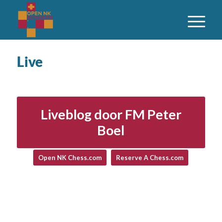
Live
Liveblog door FM Peter
Boel
Open NK Chess.com
Reserve A Chess.com