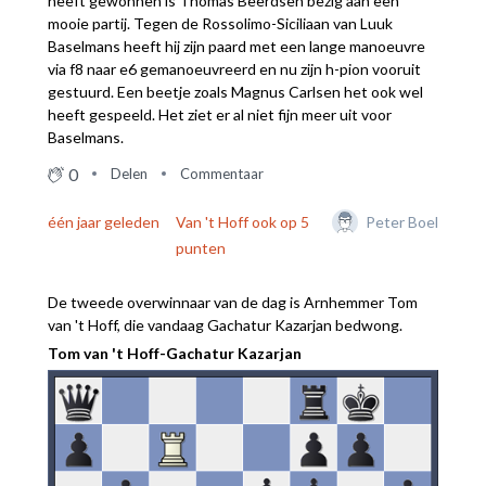
heeft gewonnen is Thomas Beerdsen bezig aan een
mooie partij. Tegen de Rossolimo-Siciliaan van Luuk
Baselmans heeft hij zijn paard met een lange manoeuvre
via f8 naar e6 gemanoeuvreerd en nu zijn h-pion vooruit
gestuurd. Een beetje zoals Magnus Carlsen het ook wel
heeft gespeeld. Het ziet er al niet fijn meer uit voor
Baselmans.
0
Delen
Commentaar
één jaar geleden
Van 't Hoff ook op 5
Peter Boel
punten
De tweede overwinnaar van de dag is Arnhemmer Tom
van 't Hoff, die vandaag Gachatur Kazarjan bedwong.
Tom van 't Hoff-Gachatur Kazarjan