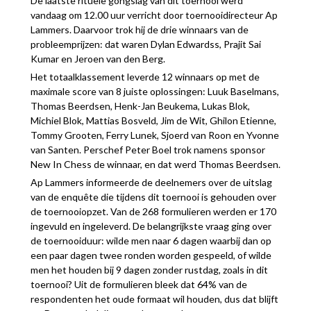
De laatste rituele gongslag van dit toernooi werd
vandaag om 12.00 uur verricht door toernooidirecteur Ap
Lammers. Daarvoor trok hij de drie winnaars van de
probleemprijzen: dat waren Dylan Edwardss, Prajit Sai
Kumar en Jeroen van den Berg.
Het totaalklassement leverde 12 winnaars op met de
maximale score van 8 juiste oplossingen: Luuk Baselmans,
Thomas Beerdsen, Henk-Jan Beukema, Lukas Blok,
Michiel Blok, Mattias Bosveld, Jim de Wit, Ghilon Etienne,
Tommy Grooten, Ferry Lunek, Sjoerd van Roon en Yvonne
van Santen. Perschef Peter Boel trok namens sponsor
New In Chess de winnaar, en dat werd Thomas Beerdsen.
Ap Lammers informeerde de deelnemers over de uitslag
van de enquête die tijdens dit toernooi is gehouden over
de toernooiopzet. Van de 268 formulieren werden er 170
ingevuld en ingeleverd. De belangrijkste vraag ging over
de toernooiduur: wilde men naar 6 dagen waarbij dan op
een paar dagen twee ronden worden gespeeld, of wilde
men het houden bij 9 dagen zonder rustdag, zoals in dit
toernooi? Uit de formulieren bleek dat 64% van de
respondenten het oude formaat wil houden, dus dat blijft