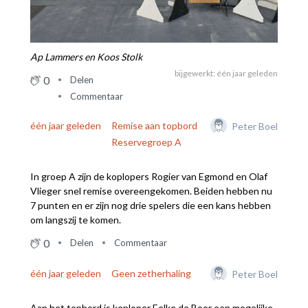
Ap Lammers en Koos Stolk
bijgewerkt: één jaar geleden
0
Delen
Commentaar
één jaar geleden
Remise aan topbord
Peter Boel
Reservegroep A
In groep A zijn de koplopers Rogier van Egmond en Olaf
Vlieger snel remise overeengekomen. Beiden hebben nu
7 punten en er zijn nog drie spelers die een kans hebben
om langszij te komen.
0
Delen
Commentaar
één jaar geleden
Geen zetherhaling
Peter Boel
Aan het topbord is koploper Eelke de Boer een mogelijke