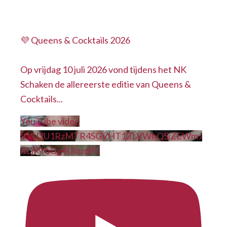
💜 Queens & Cocktails 2026
Op vrijdag 10 juli 2026 vond tijdens het NK
Schaken de allereerste editie van Queens &
Cocktails
...
YouTube video
VVU2U1RzMTR4SGVHT1ZLVWhQSjZEWmJ
RLjRYbGg4UlozdlFJ