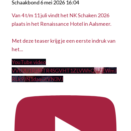
Schaakbond
6 mei 2026 16:04
Van 4 t/m 11 juli vindt het NK Schaken 2026
plaats in het Renaissance Hotel in Aalsmeer.
Met deze teaser krijg je een eerste indruk van
het
...
YouTube video
VVU2U1RzMTR4SGVHT1ZLVWhQSjZEWmJ
RLk9JN1daaGtVN3VJ