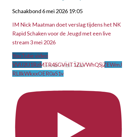
Schaakbond
6 mei 2026 19:05
IM Nick Maatman doet verslag tijdens het NK
Rapid Schaken voor de Jeugd met een live
stream 3 mei 2026
YouTube video
VVU2U1RzMTR4SGVHT1ZLVWhQSjZEWmJ
RLllkWkxxOER0aS1v