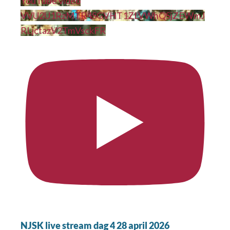
YouTube video
VVU2U1RzMTR4SGVHT1ZLVWhQSjZEWmJ
RLjctazV2TmVsckFR
NJSK live stream dag 4 28 april 2026