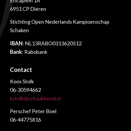
Ericaplein 1A
6951 CP Dieren
Stichting Open Nederlands Kampioenschap
Schaken
IBAN
: NL13RABO0313620512
Bank
: Rabobank
Contact
Koos Stolk
06-30594662
kstolk@schaakbond.nl
Perschef Peter Boel
06-44775816