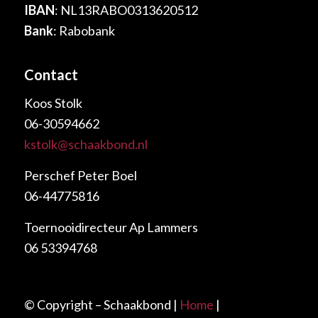
IBAN
: NL13RABO0313620512
Bank
: Rabobank
Contact
Koos Stolk
06-30594662
kstolk@schaakbond.nl
Perschef Peter Boel
06-44775816
Toernooidirecteur Ap Lammers
06 53394768
© Copyright – Schaakbond |
Home
|