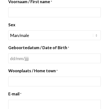
Voornaam / First name
*
Sex
Geboortedatum / Date of Birth
*
DD
slash
Woonplaats / Home town
*
MM
slash
JJJJ
E-mail
*