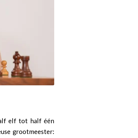
lf elf tot half één
euse grootmeester: