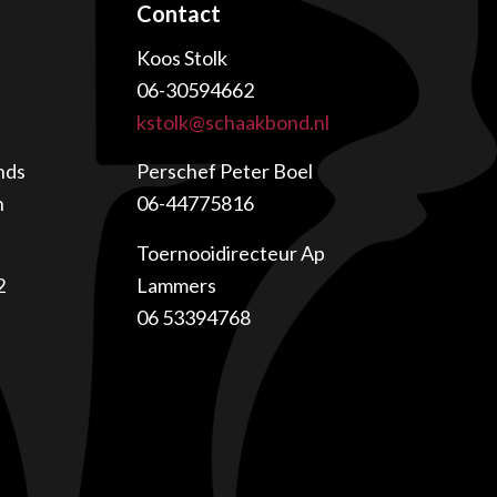
Contact
Koos Stolk
06-30594662
kstolk@schaakbond.nl
nds
Perschef Peter Boel
n
06-44775816
Toernooidirecteur Ap
2
Lammers
06 53394768