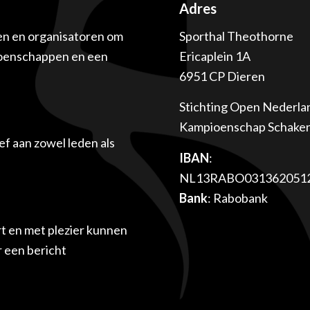
Adres
en en organisatoren om
Sporthal Theothorne
ioenschappen en een
Ericaplein 1A
6951 CP Dieren
Stichting Open Nederla
Kampioenschap Schake
f aan zowel leden als
IBAN
:
NL13RABO031362051
Bank
: Rabobank
t en met plezier kunnen
r een bericht