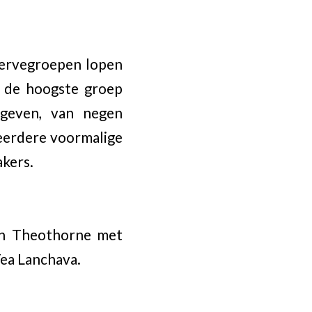
servegroepen lopen
r de hoogste groep
geven, van negen
meerdere voormalige
kers.
 in Theothorne met
ea Lanchava.