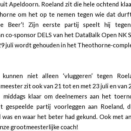
 uit Apeldoorn. Roeland zit die hele ochtend klaa
horne om het op te nemen tegen wie dat durft
e Beer’! Zijn eerste partij speelt hij tegen
n co-sponsor DELS van het DataBalk Open NK Sch
29 juli wordt gehouden in het Theothorne-compl
s kunnen niet alleen ‘vluggeren’ tegen Roela
ester zit ook van 21 tot en met 23 juli en van 2
s middags klaar om deelnemers aan het toerno
t gespeelde partij voorleggen aan Roeland, di
d was en waar het beter had gekund. Ook met a
onze grootmeesterlijke coach!