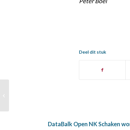
Peter Boel
Deel dit stuk
Luuk Baselmans haakt
aan bij
grootmeesterduo
DataBalk Open NK Schaken word