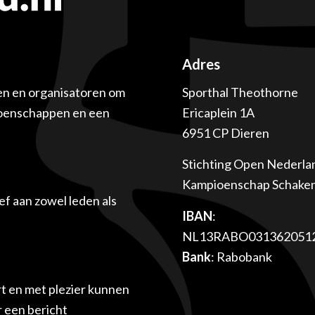
Adres
en en organisatoren om
Sporthal Theothorne
ioenschappen en een
Ericaplein 1A
6951 CP Dieren
Stichting Open Nederla
Kampioenschap Schake
f aan zowel leden als
IBAN
:
NL13RABO031362051
Bank
: Rabobank
t en met plezier kunnen
r een bericht