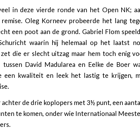
veel in deze vierde ronde van het Open NK; aa
 remise. Oleg Korneev probeerde het lang te
cht een poot aan de grond. Gabriel Flom speel
 Schuricht waarin hij helemaal op het laatst n
zet die er slecht uitzag maar hem toch enig v
j tussen David Madularea en Eelke de Boer wa
een kwaliteit en leek het lastig te krijgen, 
ise.
 achter de drie koplopers met 3½ punt, een aantal
unten te komen, onder wie Internationaal Mees
ers.