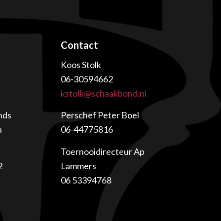
Contact
Koos Stolk
06-30594662
kstolk@schaakbond.nl
nds
Perschef Peter Boel
n
06-44775816
Toernooidirecteur Ap
2
Lammers
06 53394768