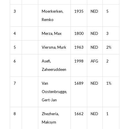
3
Moerkerken,
1935
NED
5
Remko
4
Merza, Max
1800
NED
3
5
Viersma, Murk
1963
NED
2½
6
Asefi,
1998
AFG
2
Zaheeruddeen
7
Van
1689
NED
1½
Oostenbrugge,
Gert-Jan
8
Zhezheria,
1662
NED
1
Maksym