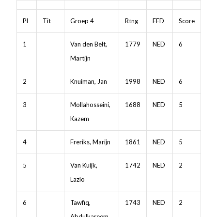
Pl
Tit
Groep 4
Rtng
FED
Score
1
Van den Belt,
1779
NED
6
Martijn
2
Knuiman, Jan
1998
NED
6
3
Mollahosseini,
1688
NED
5
Kazem
4
Freriks, Marijn
1861
NED
5
5
Van Kuijk,
1742
NED
2
Lazlo
6
Tawfiq,
1743
NED
2
Abdulkareem