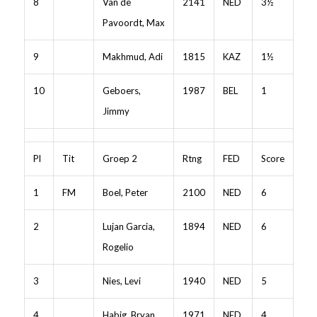
8
Van de
2141
NED
3½
Pavoordt, Max
9
Makhmud, Adi
1815
KAZ
1½
10
Geboers,
1987
BEL
1
Jimmy
Pl
Tit
Groep 2
Rtng
FED
Score
1
FM
Boel, Peter
2100
NED
6
2
Lujan Garcia,
1894
NED
6
Rogelio
3
Nies, Levi
1940
NED
5
4
Habig, Bryan
1971
NED
4