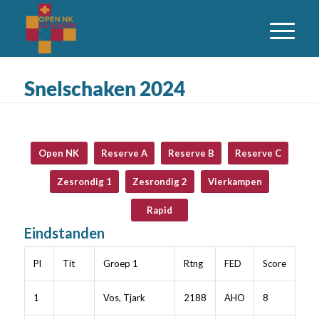
Snelschaken 2024
Open NK
Reserve A
Reserve B
Reserve C
Zesrondig 1
Zesrondig 2
Vierkampen
Rapid
Eindstanden
Pl
Tit
Groep 1
Rtng
FED
Score
1
Vos, Tjark
2188
AHO
8