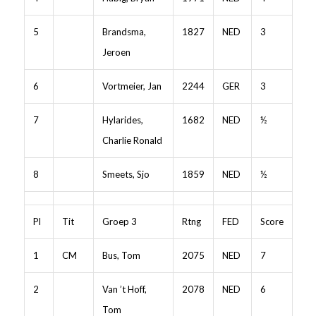
5
Brandsma,
1827
NED
3
Jeroen
6
Vortmeier, Jan
2244
GER
3
7
Hylarides,
1682
NED
½
Charlie Ronald
8
Smeets, Sjo
1859
NED
½
Pl
Tit
Groep 3
Rtng
FED
Score
1
CM
Bus, Tom
2075
NED
7
2
Van ’t Hoff,
2078
NED
6
Tom