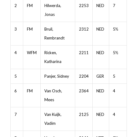
2
FM
Hilwerda,
2253
NED
7
Jonas
3
FM
Bruil,
2312
NED
5½
Rembrandt
4
WFM
Ricken,
2211
NED
5½
Katharina
5
Panjer, Sidney
2204
GER
5
6
FM
Van Osch,
2364
NED
4
Mees
7
Van Kuijk,
2125
NED
4
Vadim