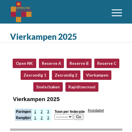
Vierkampen 2025
Open NK
Reserve A
Reserve B
Reserve C
Zesrondig 1
Zesrondig 2
Vierkampen
Snelschaken
Rapidtoernooi