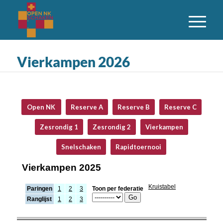
Vierkampen 2026
Open NK
Reserve A
Reserve B
Reserve C
Zesrondig 1
Zesrondig 2
Vierkampen
Snelschaken
Rapidtoernooi