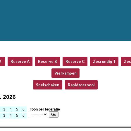
K
Reserve A
Reserve B
Reserve C
Zesrondig 1
Zes
Vierkampen
Snelschaken
Rapidtoernooi