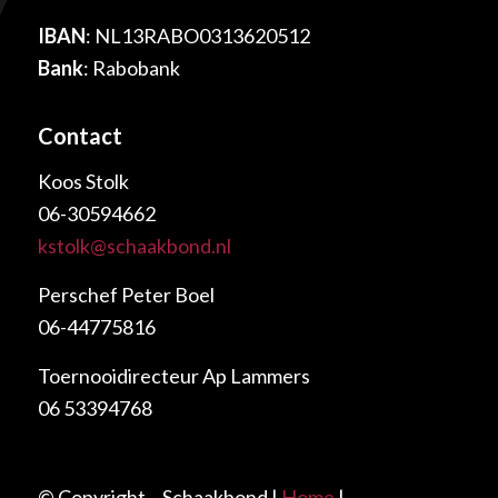
IBAN
: NL13RABO0313620512
Bank
: Rabobank
Contact
Koos Stolk
06-30594662
kstolk@schaakbond.nl
Perschef Peter Boel
06-44775816
Toernooidirecteur Ap Lammers
06 53394768
© Copyright – Schaakbond |
Home
|